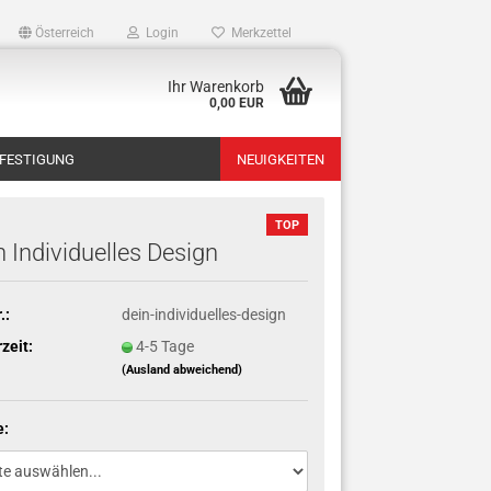
Österreich
Login
Merkzettel
Ihr Warenkorb
0,00 EUR
FESTIGUNG
NEUIGKEITEN
TOP
n Individuelles Design
.:
dein-individuelles-design
rzeit:
4-5 Tage
(Ausland abweichend)
e: