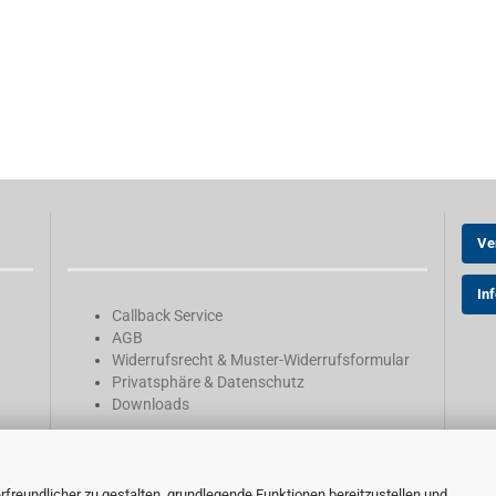
Ve
In
Callback Service
AGB
Widerrufsrecht & Muster-Widerrufsformular
Privatsphäre & Datenschutz
Downloads
reundlicher zu gestalten, grundlegende Funktionen bereitzustellen und