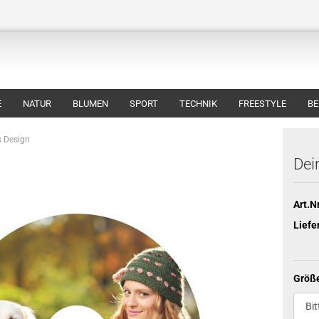
E
NATUR
BLUMEN
SPORT
TECHNIK
FREESTYLE
BE
s Design
Dei
Art.Nr
Liefe
Größ