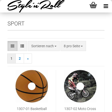
SPORT
Sortieren nach
pro Seite
Sortieren nach
8 pro Seite
1
2
»
1307-01 Basketball
1307-02 Moto Cross