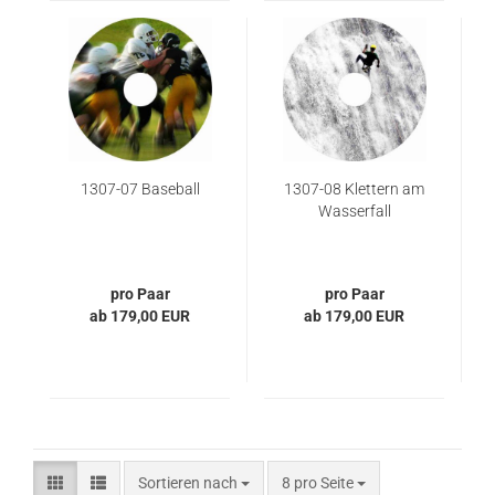
1307-07 Baseball
1307-08 Klettern am
Wasserfall
pro Paar
pro Paar
ab 179,00 EUR
ab 179,00 EUR
Sortieren nach
pro Seite
Sortieren nach
8 pro Seite