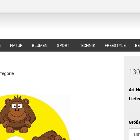
E
NATUR
BLUMEN
SPORT
TECHNIK
FREESTYLE
BE
130
ategorie
Art.Nr
Liefe
Größ