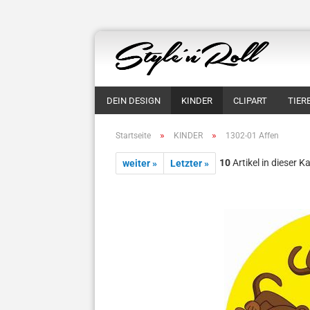
DEIN DESIGN
KINDER
CLIPART
TIER
»
»
Startseite
KINDER
1302-01 Affen
10
Artikel in dieser K
weiter »
Letzter »